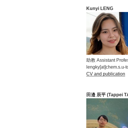
Kunyi LENG
助教 Assistant Profe
lengky[at]chem.s.u-t
CV and publication
田邉 辰平 (Tappei 