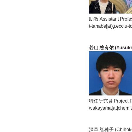
助教 Assistant Profe
t-tanabe[at]g.ecc.u-t
若山 悠有佑 (Yusuk
特任研究員 Project R
wakayama[at]chem.s.
深草 智穂子 (Chihok