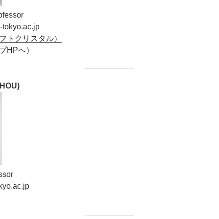
fessor
-tokyo.ac.jp
フトクリスタル）
プHPへ）
ZHOU)
ssor
kyo.ac.jp