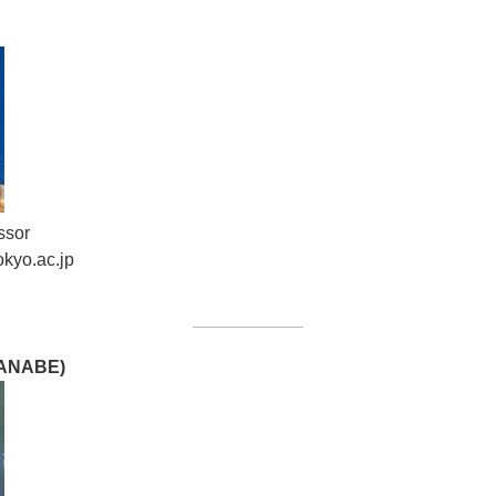
ssor
okyo.ac.jp
TANABE)