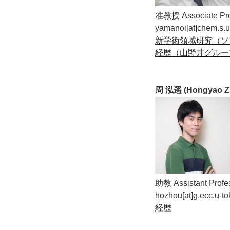
准教授 Associate Pro
yamanoi[at]chem.s.u
新学術領域研究（ソ
経歴（山野井グルー
周 泓遥 (Hongyao 
助教 Assistant Profe
hozhou[at]g.ecc.u-to
経歴