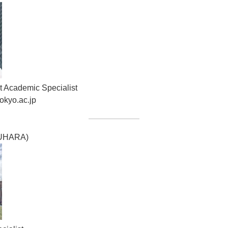
cademic Specialist
tokyo.ac.jp
UHARA)