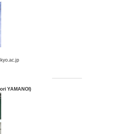
okyo.ac.jp
ri YAMANOI)