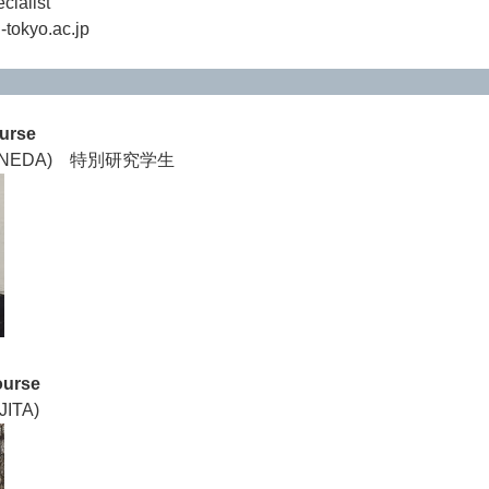
ialist
-tokyo.ac.jp
ourse
 YONEDA) 特別研究学生
ourse
ITA)