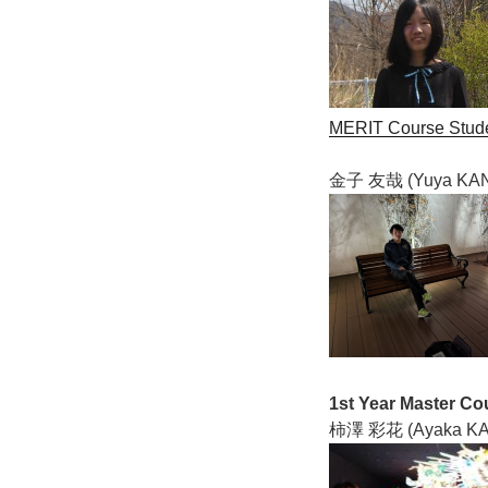
MERIT Course Stude
金子 友哉 (Yuya KA
1st Year Master Co
柿澤 彩花 (Ayaka KA