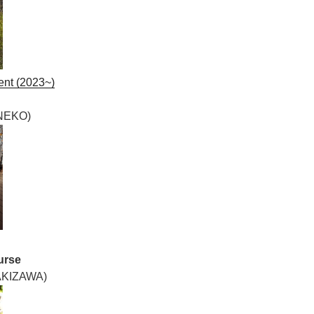
nt (2023~)
NEKO)
urse
KIZAWA)