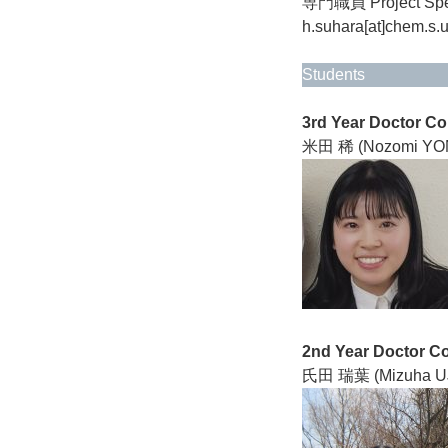
専門職員 Project Spec
h.suhara[at]chem.s.u
Students
3rd Year Doctor C
米田 稀 (Nozomi
2nd Year Doctor C
氏田 瑞葉 (Mizuha UJ