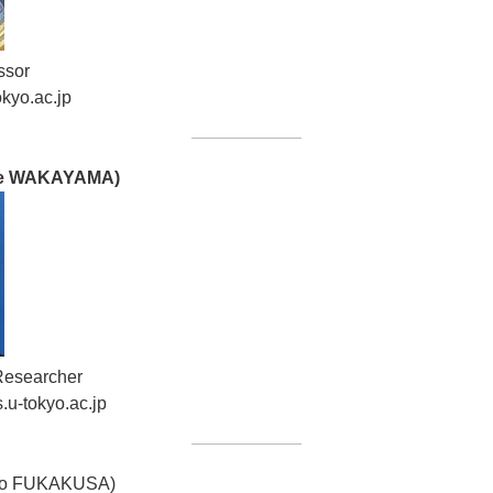
ssor
okyo.ac.jp
e WAKAYAMA)
esearcher
u-tokyo.ac.jp
o FUKAKUSA)