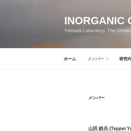
コ
ン
テ
INORGANIC 
ン
Yamada Laboratory, The Univers
ツ
へ
ス
キ
ホーム
メンバー
研究
ッ
プ
メンバー
山田 鉄兵
(Teppei 